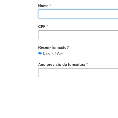
Nome
CPF
Recém-formado?
Recém-
Recém-
Não
Sim
formado?
formado?
Ano previsto da formatura