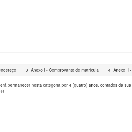
endereço
3
Anexo I - Comprovante de matrícula
4
Anexo II 
á permanecer nesta categoria por 4 (quatro) anos, contados da sua in
os)